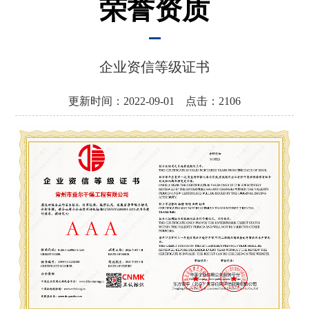
荣誉资质
中
心
工
企业资信等级证书
程
案
例
更新时间：2022-09-01 点击：2106
客
服
服
务
联
系
我
们