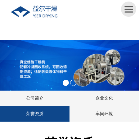
首
页
关
于
我
们
新
公司简介
企业文化
闻
资
荣誉资质
车间环境
讯
产
品