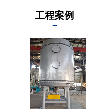
中
心
工程案例
工
程
案
例
客
服
服
务
联
系
我
们