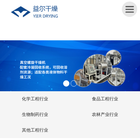
首
页
关
于
我
们
新
化学工程行业
食品工程行业
闻
资
生物制药行业
农林产业行业
讯
其他工程行业
产
品