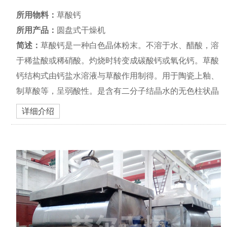
所用物料：
草酸钙
所用产品：
圆盘式干燥机
简述：
草酸钙是一种白色晶体粉末。不溶于水、醋酸，溶
于稀盐酸或稀硝酸。灼烧时转变成碳酸钙或氧化钙。草酸
钙结构式由钙盐水溶液与草酸作用制得。用于陶瓷上釉、
制草酸等，呈弱酸性。是含有二分子结晶水的无色柱状晶
体，是植物特别是草本植物常具有的成分，多以钾盐或钙
详细介绍
盐的形式存在。秋海棠、芭蕉中以游离酸的形式存在。草
酸又名乙二酸，是...