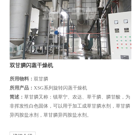
双甘膦闪蒸干燥机
所用物料：
双甘膦
所用产品：
XSG系列旋转闪蒸干燥机
简述：
草甘膦又称：镇草宁、农达、草干膦、膦甘酸，为
非挥发性白色固体，可以用于加工成草甘膦水剂，草甘膦
异丙胺盐水剂，草甘膦异丙胺盐水剂。