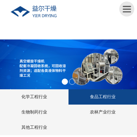
首
页
关
于
我
们
新
化学工程行业
食品工程行业
闻
资
生物制药行业
农林产业行业
讯
其他工程行业
产
品