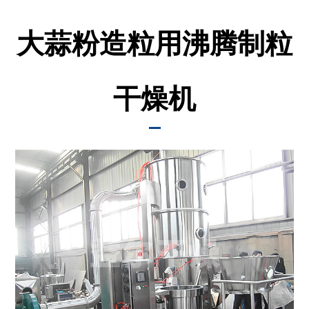
中
心
大蒜粉造粒用沸腾制粒
工
程
案
干燥机
例
客
服
服
务
联
系
我
们