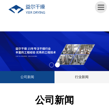
首
页
关
于
我
们
新
公司新闻
行业新闻
闻
资
讯
公司新闻
产
品