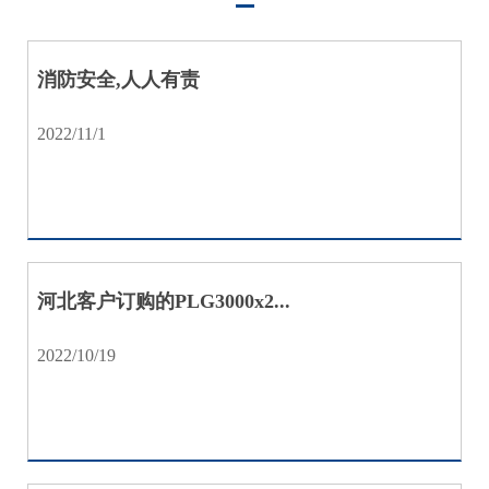
中
心
消防安全,人人有责
工
程
2022/11/1
案
例
客
服
服
务
河北客户订购的PLG3000x2...
联
2022/10/19
系
我
们