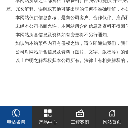
本网站所载之全部资料（该资料）由我公司提供,并经我公
中
差、冗长解释、误解或其他可能出现的任何不准确理解，本
心
本网站仅供信息参考，是向公司客户、合作伙伴、雇员和
工
未经本公司书面允许，本网站所含的信息及资料不得因任
程
本网站所含信息及资料如有变更将不另行通知。
案
例
如认为本站某些内容有侵权之嫌，请立即通知我们，我们
公司对网站所含信息及资料（图片、文字、版权等）的合
客
以上声明之解释权归本公司所有。法律上有相关解释的，
服
服
务
联
系
我
们
电话咨询
网站首页
产品中心
工程案例