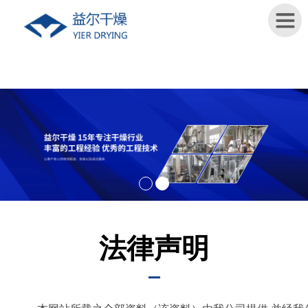
首
页
关
于
我
们
新
闻
法律声明
资
讯
产
品