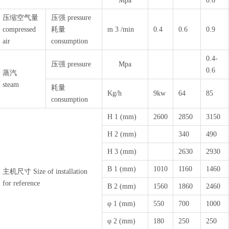
Mpa
0.6
压缩空气量
压强 pressure
compressed
耗量
m 3 /min
0.4
0.6
0.9
air
consumption
0.4-
压强 pressure
Mpa
0.6
蒸汽
steam
耗量
Kg/h
9kw
64
85
consumption
H 1 (mm)
2600
2850
3150
H 2 (mm)
340
490
H 3 (mm)
2630
2930
B 1 (mm)
1010
1160
1460
主机尺寸 Size of installation
for reference
B 2 (mm)
1560
1860
2460
φ 1 (mm)
550
700
1000
φ 2 (mm)
180
250
250