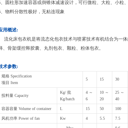
5、圆柱形加速容器或倒锥体减速设计，可行微粒、大粒、小粒
6、物料分散性极好，无粘连现象
应用概述:
流化床包衣机是将流态化包衣技术与喷雾技术有机结合为一体的新
释、骨架缓控释胶囊、丸剂包衣、颗粒、粉体包衣。
技术参数:
规格 Specification
5
15
30
项目 Item
Kg/ 批
4 ～
10 ～
25 ～
投料量 Capacity
Kg/batch
6
20
40
容器容量 Volume of container
L
15
50
100
风机功率 Power of fan
Kw
4
5.5
7.5