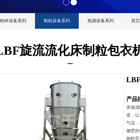
粉碎设备系列
制粒设备系列
热源设备系列
其它
LBF旋流流化床制粒包衣
L
产品
床做成
度，让
气流，
侧壁的
物料层