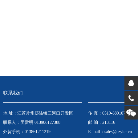
联系我们
地 址：江苏常州郑陆镇三河口开发区
传 真：0519-88910792
联系人：吴雷明 013906127388
邮 编：213116
外贸手机：013861211219
E-mail：sales@czyier.cn